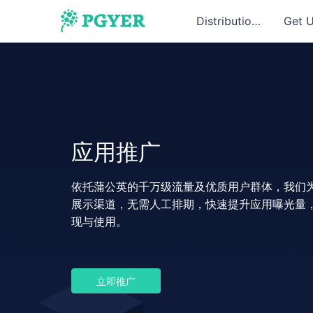
Distribution
Get 
应用推广
依托蒲公英的千万级流量及优质⽤户群体，我们
展⽰渠道，⽆需⼈⼯排期，快速提升应⽤曝光量
现与使⽤。
立即推广