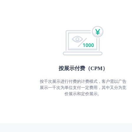
按展⽰付费（CPM）
按千次展⽰进⾏付费的计费模式，客户需以⼴告
展⽰⼀千次为单位⽀付⼀定费⽤，其中又分为竞
价展⽰和定价展⽰。