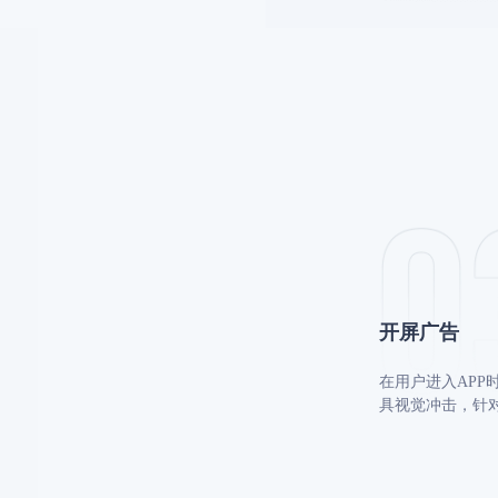
开屏⼴告
在⽤户进⼊APP
具视觉冲击，针对