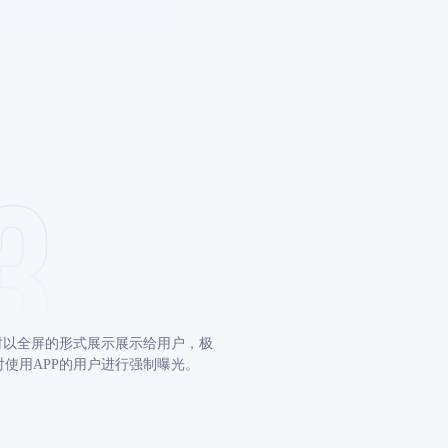
时以全屏的形式展⽰展⽰给⽤户，极
使⽤APP的⽤户进⾏强制曝光。