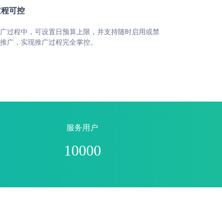
过程可控
⼴过程中，可设置⽇预算上限，并⽀持随时启⽤或禁
推⼴，实现推⼴过程完全掌控。
服务⽤户
10000