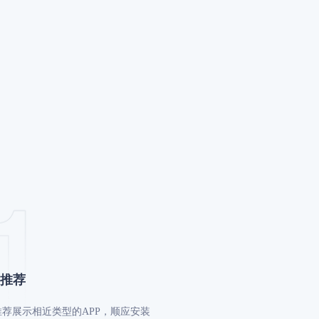
⾯推荐
推荐展⽰相近类型的APP，顺应安装