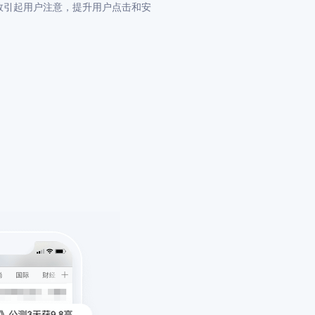
效引起⽤户注意，提升⽤户点击和安