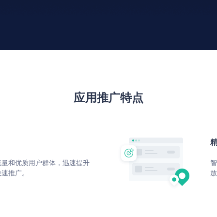
应用推广特点
流量和优质⽤户群体，迅速提升
智
快速推⼴。
放