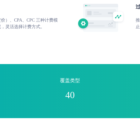
定价）、CPA、CPC 三种计费模
推
况，灵活选择计费⽅式。
⽌
覆盖类型
40