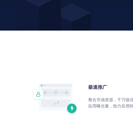
极速推广
整合市场资源，千万级
应⽤曝光量，助⼒应⽤