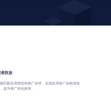
精准投放
能匹配应⽤类型和推⼴诉求，实现应⽤推⼴的精准投
，提升推⼴转化效率。