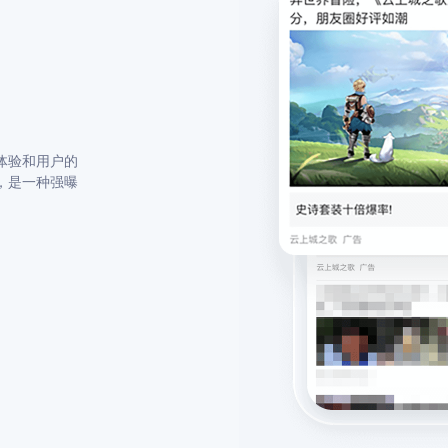
体验和⽤户的
，是⼀种强曝