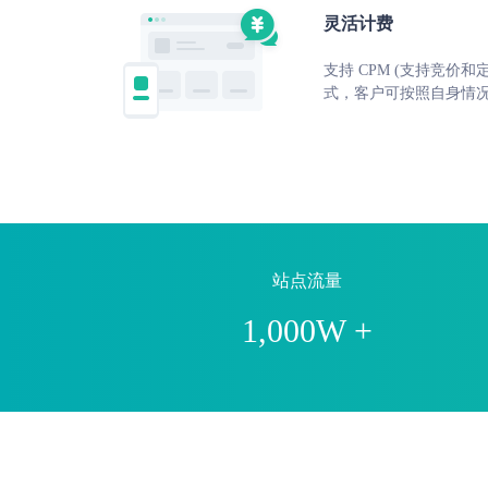
灵活计费
⽀持 CPM (⽀持竞价和
式，客户可按照⾃⾝情
站点流量
1,000W +