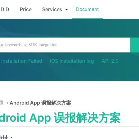
UDID
Price
Services
Document
Installation Failed
iOS installation log
API 2.0
题
Android App 误报解决方案
droid App 误报解决方案
地址：