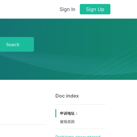
Sign In
Sign Up
Search
Doc index
申诉地址：
被报原因
Problems encountered,