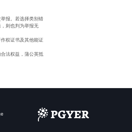
交举报。若选择类别错
辑，则也判为举报无
著作权证书及其他能证
的合法权益，蒲公英抵
ge