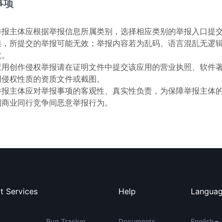
事项
举报主体应根据举报信息所属类别，选择相应类别的举报入口提
误，所提交的举报可能无效；举报内容若为乱码、语言混乱无逻
效。
应用创作侵权举报请在证明文件中提交该应用的营业执照、软件
明侵权性质的资质文件或截图。
举报主体应对举报事项的客观性、真实性负责，为保障举报主体
制商业同行竞争间恶意举报行为。
t Services
Help
Langua
Bug Tracker
Documents
English