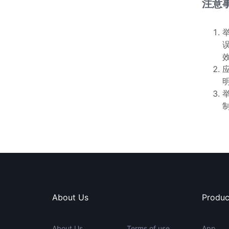
注意
About Us
Produc
About Us
Terms of use
App