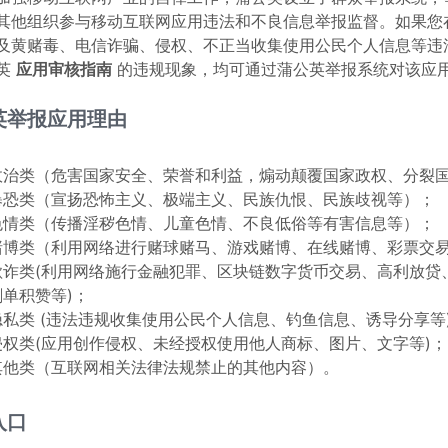
其他组织参与移动互联网应用违法和不良信息举报监督。如果您
及黄赌毒、电信诈骗、侵权、不正当收集使用公民个人信息等违
英
应用审核指南
的违规现象，均可通过蒲公英举报系统对该应
英举报应用理由
政治类（危害国家安全、荣誉和利益，煽动颠覆国家政权、分裂
暴恐类（宣扬恐怖主义、极端主义、民族仇恨、民族歧视等）；
色情类（传播淫秽色情、儿童色情、不良低俗等有害信息等）；
赌博类（利用网络进行赌球赌马、游戏赌博、在线赌博、彩票交
欺诈类(利用网络施行金融犯罪、区块链数字货币交易、高利放贷
刷单积赞等)；
隐私类 (违法违规收集使用公民个人信息、钓鱼信息、诱导分享等
侵权类(应用创作侵权、未经授权使用他人商标、图片、文字等)；
其他类（互联网相关法律法规禁止的其他内容）。
入口