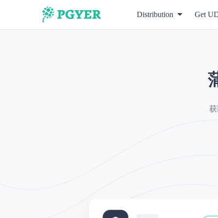
Distribution
Get U
获