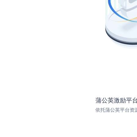
蒲公英激励平
依托蒲公英平台资