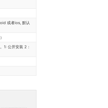
d 或者ios, 默认
填）
。1: 公开安装 2：