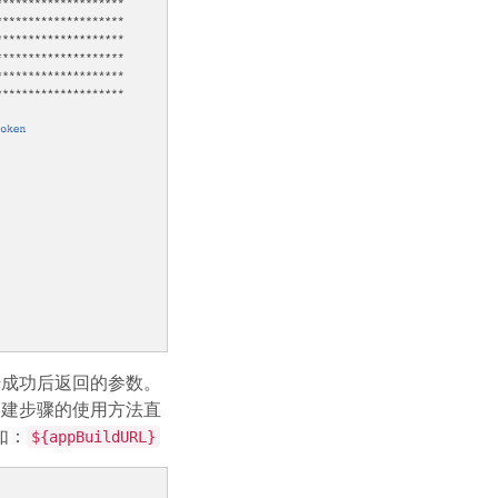
上传成功后返回的参数。
他构建步骤的使用方法直
如：
${appBuildURL}