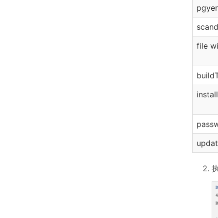
pgyer
scand
file w
build
instal
passw
updat