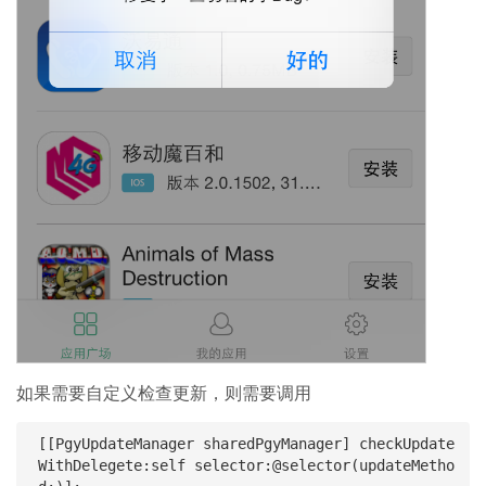
如果需要自定义检查更新，则需要调用
[[PgyUpdateManager sharedPgyManager] checkUpdate
WithDelegete:self selector:@selector(updateMetho