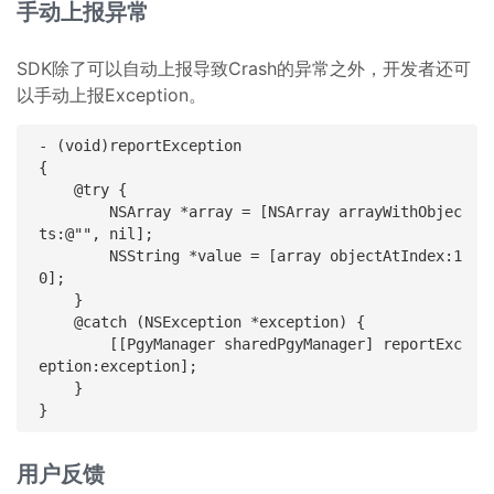
手动上报异常
SDK除了可以自动上报导致Crash的异常之外，开发者还可
以手动上报Exception。
- (void)reportException

{

    @try {

        NSArray *array = [NSArray arrayWithObjec
ts:@"", nil];

        NSString *value = [array objectAtIndex:1
0];

    }

    @catch (NSException *exception) {

        [[PgyManager sharedPgyManager] reportExc
eption:exception];

    }

用户反馈