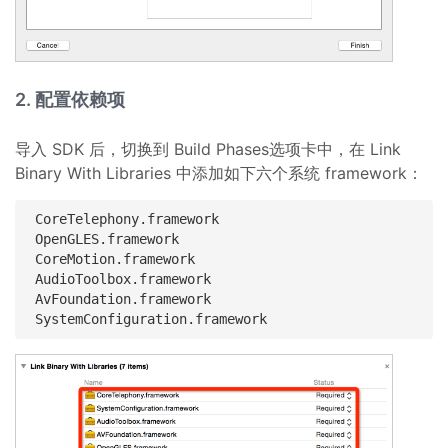
2. 配置依赖项
导入 SDK 后，切换到 Build Phases选项卡中，在 Link
Binary With Libraries 中添加如下六个系统 framework：
CoreTelephony.framework

OpenGLES.framework

CoreMotion.framework

AudioToolbox.framework

AvFoundation.framework
