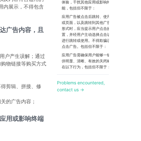
体验，干扰其他应用或影响终端设备功
用内展示，不得包含
能，包括但不限于：
应用广告被点击后跳转、使用第三方应用
或页面，以及跳转到其他广告页面或广告
达广告内容，且
形式时，应当提示用户点击的范围和位
置，并经用户主动选择点击该范围之后才
进行跳转或使用。不得欺骗误导强迫用户
点击广告。包括但不限于：
应用广告需确保用户能够一键关闭，需提
使用户产生误解；通过
供明显、清晰、有效的关闭标志。不得存
加购物链接等购买方式
在以下行为，包括但不限于：
；
Problems encountered,
不得剪辑、拼接、修
contact us →
相关的广告内容；
应用或影响终端