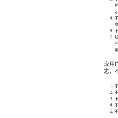
应用
志。