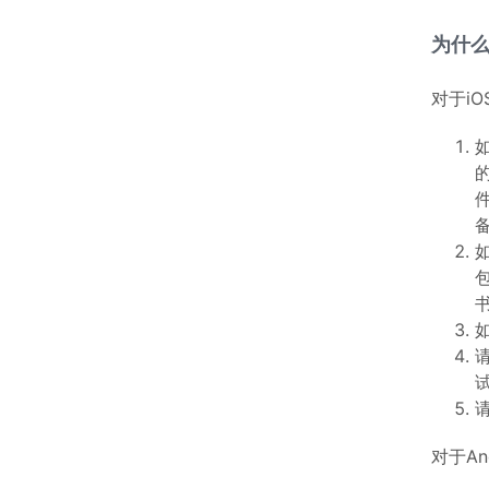
为什
对于i
如
的
备
如
对于An