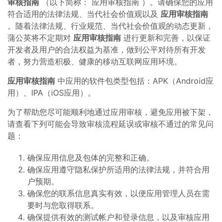
审核指南
（以下简称： 应用审核指南 ）。请确保您的应用
符合适用的法律法规、当代社会价值观以及
应用审核指南
。随着法律法规、行业规范、当代社会价值观的动态更新，
蒲公英将不定期对
应用审核指南
进行更新和完善，以保证
开发者及用户的合法权益为基准，做到公平对待所有开发
者，努力营造积极、健康的移动互联网应用环境。
应用审核指南
中应用的软件包类型包括：APK（Android应
用）、IPA（iOS应用）。
为了帮助您尽可能顺利地通过应用审核，避免应用被下架，
请查看下列可能会导致审核流程延误或审核不通过的常见问
题：
确保应用信息及包体的完整和正确。
确保应用遵守隐私保护所适用的法律法规，并符合用
户预期。
确保您的联系信息真实有效，以便应用管理人员在需
要时与您取得联系。
确保提供有效的测试帐户和登录信息，以及审核应用