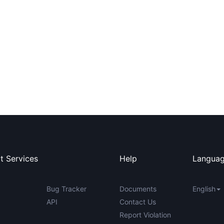
t Services
Help
Langua
Bug Tracker
Documents
English
API
Contact Us
Report Violation