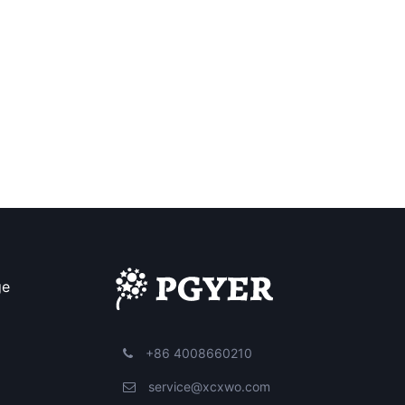
ge
+86 4008660210
service@xcxwo.com