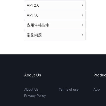
API 2.0
API 1.0
应用审核指南
常见问题
About Us
Produc
About Us
Terms of use
App
Privacy Policy