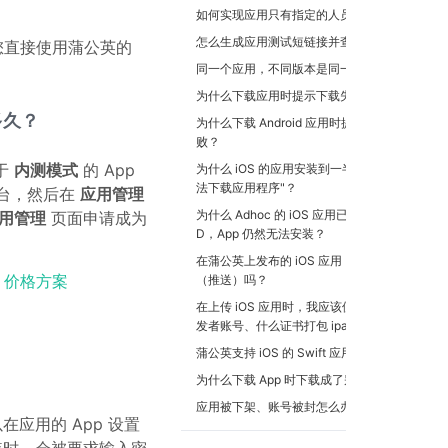
如何实现应用只有指定的人员才能访问？
怎么生成应用测试短链接并查看？
您直接使用蒲公英的
同一个应用，不同版本是同一个地址吗？
为什么下载应用时提示下载失败？
多久？
为什么下载 Android 应用时提示安装失
败？
于
内测模式
的 App
为什么 iOS 的应用安装到一半时提示"无
法下载应用程序"？
台，然后在
应用管理
为什么 Adhoc 的 iOS 应用已添加 UDI
用管理
页面申请成为
D，App 仍然无法安装？
在蒲公英上发布的 iOS 应用，支持 APNs
：
价格方案
（推送）吗？
在上传 iOS 应用时，我应该使用什么开
发者账号、什么证书打包 ipa 呢？
蒲公英支持 iOS 的 Swift 应用吗？
为什么下载 App 时下载成了别的应用？
应用被下架、账号被封怎么办？
应用的 App 设置