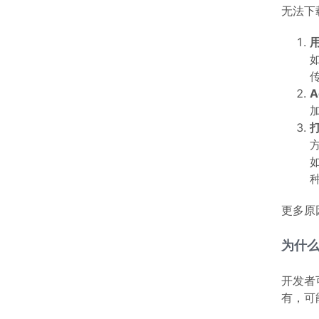
无法下
用
A
加
方
如
更多原
为什么 
开发者
有，可