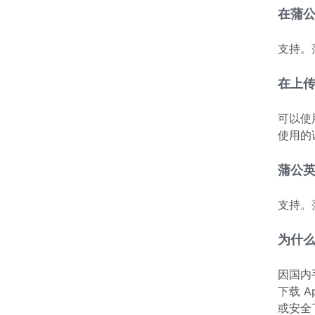
在蒲公
支持。
在上传
可以使
使用的证
蒲公英支
支持。蒲
为什么
因国内
下载 
或安全