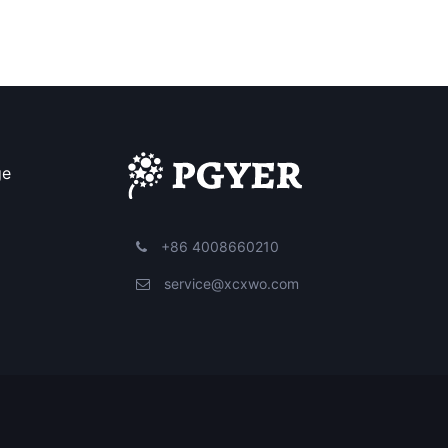
ge
+86 4008660210
service@xcxwo.com