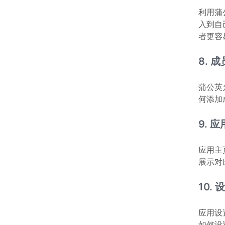
利用蒲
入到自
者更容
8. 
蒲公英
何添加
9. 
应用主
展示对
10. 
应用设
如何设