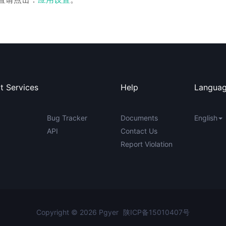
t Services
Help
Langua
Bug Tracker
Documents
English
API
Contact Us
Report Violation
Copyright © 2026 Pgyer
陕ICP备15010407号