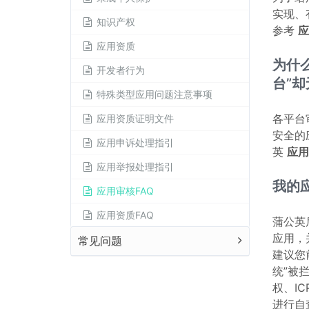
实现、
知识产权
参考
应
应用资质
为什
开发者行为
台”
特殊类型应用问题注意事项
各平台
应用资质证明文件
安全的
应用申诉处理指引
英
应用
应用举报处理指引
我的
应用审核FAQ
应用资质FAQ
蒲公英
应用，
常见问题
建议您
统”被
权、I
进行自