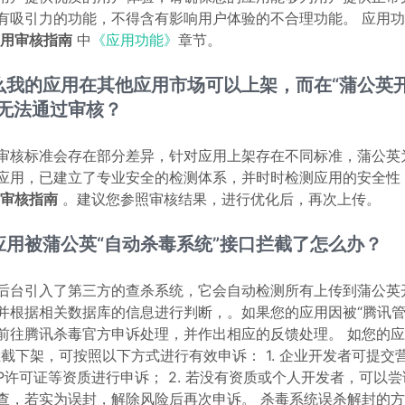
有吸引力的功能，不得含有影响用户体验的不合理功能。 应用
用审核指南
中
《应用功能》
章节。
么我的应用在其他应用市场可以上架，而在“蒲公英
却无法通过审核？
审核标准会存在部分差异，针对应用上架存在不同标准，蒲公英
应用，已建立了专业安全的检测体系，并时时检测应用的安全性
审核指南
。建议您参照审核结果，进行优化后，再次上传。
应用被蒲公英“自动杀毒系统”接口拦截了怎么办？
后台引入了第三方的查杀系统，它会自动检测所有上传到蒲公英
并根据相关数据库的信息进行判断，。如果您的应用因被“腾讯管
前往腾讯杀毒官方申诉处理，并作出相应的反馈处理。 如您的应
拦截下架，可按照以下方式进行有效申诉： 1. 企业开发者可提交
CP许可证等资质进行申诉； 2. 若没有资质或个人开发者，可以尝
查，若实为误封，解除风险后再次申诉。 杀毒系统误杀解封的方案