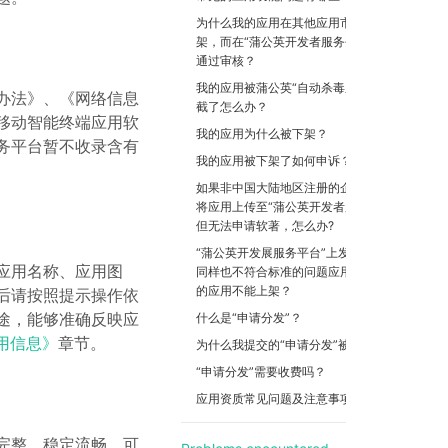
为什么我的应用在其他应用市场可以上
架，而在“蒲公英开发者服务平台”却无法
通过审核？
我的应用被蒲公英“自动杀毒系统”接口拦
办法》、《网络信息
截了怎么办？
移动智能终端应用软
我的应用为什么被下架？
务平台暂不收录含有
我的应用被下架了如何申诉？
。
如果非中国大陆地区注册的企业公司希望
将应用上传至“蒲公英开发者服务平台”，
但无法申请软著，怎么办?
“蒲公英开发展服务平台”上发现存在部分
应用名称、应用图
同样也不符合标准的问题应用，为什么我
的应用不能上架？
后请按照提示操作依
途，能够准确反映应
什么是“申请分发”？
用信息》
章节。
为什么我提交的“申请分发”被拒？
“申请分发”需要收费吗？
应用资质常见问题及注意事项
完整、稳定流畅、可