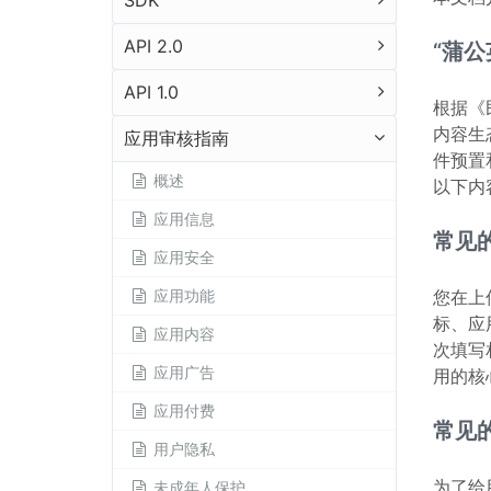
SDK
API 2.0
“蒲
API 1.0
根据《
内容生
应用审核指南
件预置
概述
以下内
应用信息
常见
应用安全
应用功能
您在上
标、应
应用内容
次填写
应用广告
用的核
应用付费
常见
用户隐私
为了给
未成年人保护