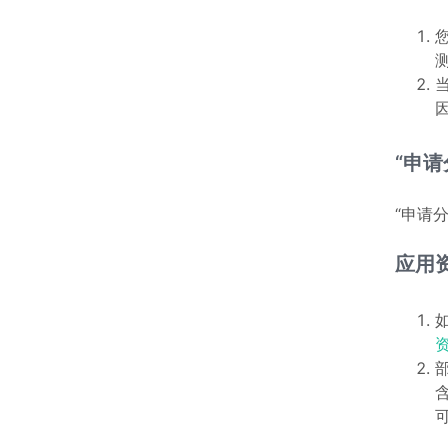
“申
“申请
应用
资