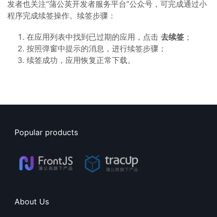
发者也关注“蒲公英开发者服务平台”公众号，可完成通过小
程序完成续签操作。续签步骤：
在应用列表中找到已过期的应用，点击
去续签
；
按照弹窗中提示的消息，进行续签步骤；
续签成功，应用恢复正常下载。
Popular products
About Us