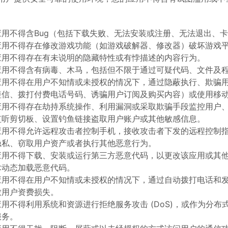
应用不得含Bug（包括下载失败、无法安装或注册、无法退出、
应用不得存在修改游戏功能（如游戏破解器、修改器）破坏游戏
应用不得存在有未说明的隐藏特性或有悖描述的内容行为。
应用不得含有病毒、木马，包括但不限于通过可疑代码、文件及
应用不得在用户不知情或未授权的情况下，通过隐蔽执行、欺骗
短信、拨打付费电话号码、诱骗用户订阅及购买内容）或使用移
应用不得存在劫持系统操作、利用漏洞或采取欺骗手段监控用户
监听剪切板、设置钓鱼链接盗取用户账户或其他敏感信息。
应用不得允许远程攻击者控制手机，接收攻击者下发的远程控制
隐私、窃取用户资产或者执行其他恶意行为。
应用不得下载、安装或运行第三方恶意代码，以更改该应用或其
术动态加载恶意代码。
应用不得在用户不知情或未授权的情况下，通过自动拨打电话和
致用户资费损失。
应用不得利用系统和资源进行拒绝服务攻击 (DoS)，或作为分布
服务。