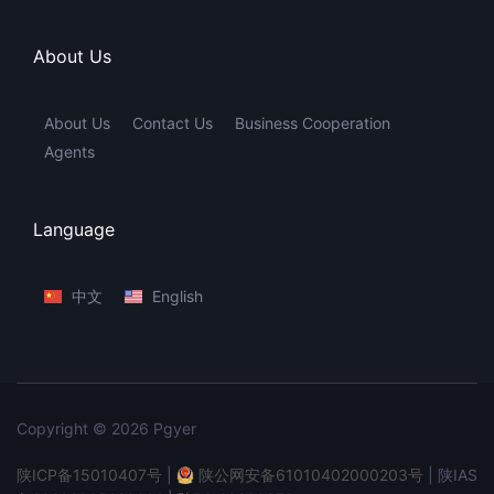
About Us
About Us
Contact Us
Business Cooperation
Agents
Language
中文
English
Copyright © 2026 Pgyer
陕ICP备15010407号
|
陕公网安备61010402000203号
| 陕IAS